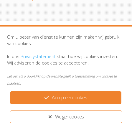
Huisartsenpraktijk Smits & Van Alphen
Om u beter van dienst te kunnen zijn maken wij gebruik
van cookies.
Disclaimer
MijnGezondheid.net
Privacystatement
In ons
Privacystatement
staat hoe wij cookies inzetten.
Wij adviseren de cookies te accepteren.
Ontwikkeld door:
Yardzorgsites.nl
Let op: als u doorklikt op de website geeft u toestemming om cookies te
plaatsen.
Accepteer cookies
Weiger cookies