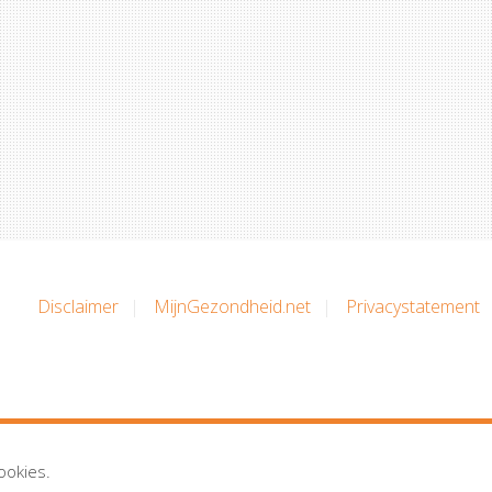
Disclaimer
MijnGezondheid.net
Privacystatement
ookies.