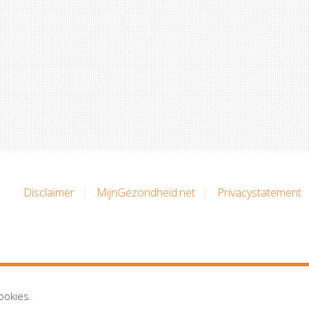
Disclaimer
MijnGezondheid.net
Privacystatement
ookies.