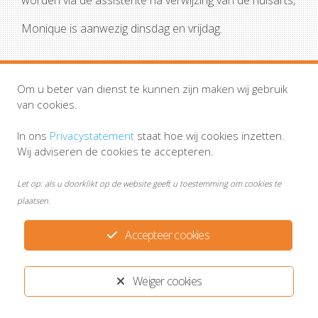
worden via de assistente na verwijzing van de huisarts,
Monique is aanwezig dinsdag en vrijdag.
Om u beter van dienst te kunnen zijn maken wij gebruik
van cookies.
Huisartsenpraktijk Smits & Van Alphen
In ons
Privacystatement
staat hoe wij cookies inzetten.
Disclaimer
MijnGezondheid.net
Privacystatement
Wij adviseren de cookies te accepteren.
Let op: als u doorklikt op de website geeft u toestemming om cookies te
Ontwikkeld door:
Yardzorgsites.nl
plaatsen.
Accepteer cookies
Weiger cookies